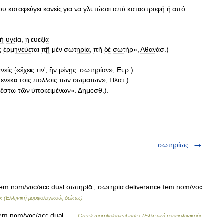
ου
καταφεύγει
κανείς
για
να
γλυτώσει
από
καταστροφή
ή
από
κή
υγεία
,
η
ευεξία
ς
ἑρμηνεύεται
πῇ
μὲν
σωτηρία
,
πῇ
δὲ
σωτήρ
»,
Αθανάσ
.)
νείς
(«
ἔχεις
τιν
',
ἢν
μένῃς
,
σωτηρίαν
»,
Ευρ
.
)
ἕνεκα
τοῑς
πολλοῑς
τῶν
σωμάτων
»,
Πλάτ
.
)
ἔστω
τῶν
ὑποκειμένων
»,
Δ
ημοσθ
.
).
σωτηρίως
fem nom/voc/acc dual σωτηρίᾱ , σωτηρία deliverance fem nom/voc
x (Ελληνική μορφολογικούς δείκτες)
 fem nom/voc/acc dual …
Greek morphological index (Ελληνική μορφολογικούς