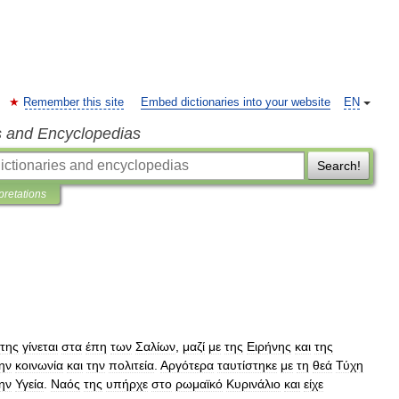
Remember this site
Embed dictionaries into your website
EN
s and Encyclopedias
Search!
pretations
της
γίνεται
στα
έπη
των
Σαλίων
,
μαζί
με
της
Ειρήνης
και
της
ην
κοινωνία
και
την
πολιτεία
.
Αργότερα
ταυτίστηκε
με
τη
θεά
Τύχη
ην
Υγεία
.
Ναός
της
υπήρχε
στο
ρωμαϊκό
Κυρινάλιο
και
είχε