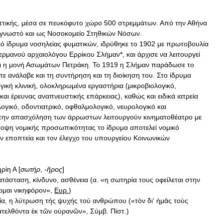
ττικής
,
μέσα
σε
πευκόφυτο
χώρο
500
στρεμμάτων
.
Από
την
Αθήνα
γνωστό
και
ως
Νοσοκομείο
Στηθικών
Νόσων
.
κό
ίδρυμα
νοσηλείας
φυματικών
,
ιδρύθηκε
το
1902
με
πρωτοβουλία
ερμανού
αρχαιολόγου
Ερρίκου
Σλήμαν
*,
και
άρχισε
να
λειτουργεί
ι
η
μονή
Ασωμάτων
Πετράκη
.
Το
1919
η
Σλήμαν
παράδωσε
το
τε
ανάλαβε
και
τη
συντήρηση
και
τη
διοίκηση
του
.
Στο
ίδρυμα
γική
κλινική
,
ολοκληρωμένα
εργαστήρια
(
μικροβιολογικό
,
και
έρευνας
αναπνευστικής
επάρκειας
),
καθώς
και
ειδικά
ιατρεία
λογικό
,
οδοντιατρικό
,
οφθαλμολογικό
,
νευρολογικό
και
την
απασχόληση
των
άρρωστων
λειτουργούν
κινηματοθέατρο
με
ποψη
νομικής
προσωπικότητας
το
ίδρυμα
αποτελεί
νομικό
ν
εποπτεία
και
τον
έλεγχο
του
υπουργείου
Κοινωνικών
ρίη
Α
[
σωτήρ
, -
ῆρος
]
ατάσταση
,
κίνδυνο
,
ασθένεια
(
α
. «
η
σωτηρία
τους
οφείλεται
στην
ομαι
νικηφόρον
»,
Ευρ
.
)
ία
,
η
λύτρωση
τής
ψυχής
τού
ανθρώπου
(«
τὸν
δι
'
ἡμᾱς
τοὺς
ατελθόντα
ἐκ
τῶν
οὐρανῶν
»,
Σύμβ
.
Πίστ
.)