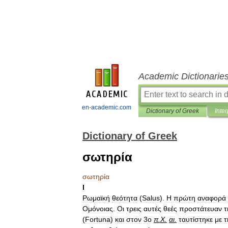
Academic Dictionarie
en-academic.com
Dictionary of Greek
Inter
Dictionary of Greek
σωτηρία
σωτηρία
I
Ρωμαϊκή
θεότητα
(
Salus
).
Η
πρώτη
αναφορά
Ομόνοιας
.
Οι
τρεις
αυτές
θεές
προστάτευαν
τ
(
Fortuna
)
και
στον
3o
π
.
Χ
.
αι
.
ταυτίστηκε
με
τ