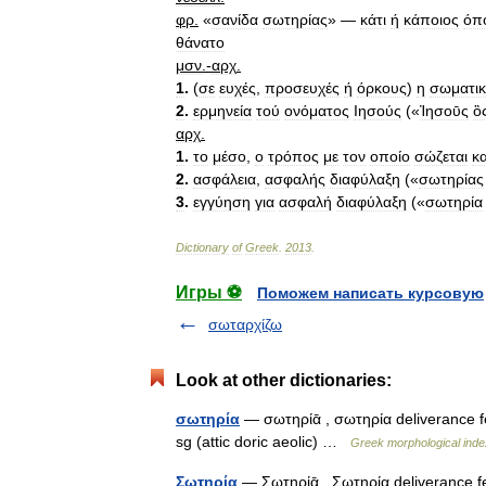
φρ
.
«
σανίδα
σωτηρίας
» —
κάτι
ή
κάποιος
όπ
θάνατο
μσν
.-
αρχ
.
1
.
(
σε
ευχές
,
προσευχές
ή
όρκους
)
η
σωματι
2
.
ερμηνεία
τού
ονόματος
Ιησούς
(«
Ἰησοῡς
ὃ
αρχ
.
1
.
το
μέσο
,
ο
τρόπος
με
τον
οποίο
σώζεται
κα
2
.
ασφάλεια
,
ασφαλής
διαφύλαξη
(«
σωτηρίας
3
.
εγγύηση
για
ασφαλή
διαφύλαξη
(«
σωτηρία
Dictionary
of
Greek
.
2013
.
Игры ⚽
Поможем написать курсовую
σωταρχίζω
Look at other dictionaries:
σωτηρία
— σωτηρίᾱ , σωτηρία deliverance 
sg (attic doric aeolic) …
Greek morphological inde
Σωτηρία
— Σωτηρίᾱ , Σωτηρία deliverance