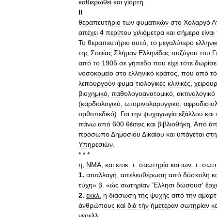
καθιερωθεί
και
γιορτή
.
II
θεραπευτήριο
των
φυματικών
στο
Χολαργό
Α
απέχει
4
περίπου
χιλιόμετρα
και
σήμερα
είναι
Το
θεραπευτήριο
αυτό
,
το
μεγαλύτερο
ελληνι
της
Σοφίας
Σλήμαν
Ελληνίδας
συζύγου
του
Γ
από
το
1905
σε
γήπεδο
που
είχε
τότε
δωρίσε
νοσοκομείο
στο
ελληνικό
κράτος
,
που
από
τό
λειτουργούν
φυμα
-
τιολογικές
κλινικές
,
χειρουρ
βιοχημικό
,
παθολογοανατομικό
,
ακτινολογικό
(
καρδιολογικό
,
ωτορινολαρυγγικό
,
αφροδισιο
ορθοπεδικό
).
Για
την
ψυχαγωγία
εξάλλου
και
πάνω
από
600
θέσεις
και
βιβλιοθήκη
.
Από
ά
πρόσωπο
Δ
ημοσίου
Δ
ικαίου
και
υπάγεται
στη
Υπηρεσιών
.
* * *
η
,
ΝΜΑ
,
και
επικ
.
τ
.
σαωτηρία
και
ιων
.
τ
.
σωτη
1
.
απαλλαγή
,
απελευθέρωση
από
δύσκολη
κ
τύχη
»
β
. «
ὡς
σωτηρίαν
Ἕλλησι
δώσουσ
'
ἔρχ
2
.
εκκλ
.
η
διάσωση
τής
ψυχής
από
την
αμαρτ
ἀνθρώπους
καὶ
διὰ
τὴν
ἡμετέραν
σωτηρίαν
κ
νεοελλ
.