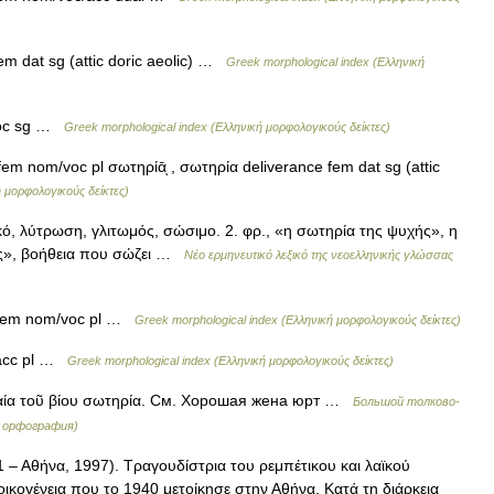
em dat sg (attic doric aeolic) …
Greek morphological index (Ελληνική
voc sg …
Greek morphological index (Ελληνική μορφολογικούς δείκτες)
em nom/voc pl σωτηρίᾱͅ , σωτηρία deliverance fem dat sg (attic
 μορφολογικούς δείκτες)
, λύτρωση, γλιτωμός, σώσιμο. 2. φρ., «η σωτηρία της ψυχής», η
ας», βοήθεια που σώζει …
Νέο ερμηνευτικό λεξικό της νεοελληνικής γλώσσας
)
e fem nom/voc pl …
Greek morphological index (Ελληνική μορφολογικούς δείκτες)
/acc pl …
Greek morphological index (Ελληνική μορφολογικούς δείκτες)
αία τοῦ βίου σωτηρία. См. Хорошая жена юрт …
Большой толково-
я орфография)
– Αθήνα, 1997). Τραγουδίστρια του ρεμπέτικου και λαϊκού
ικογένεια που το 1940 μετοίκησε στην Αθήνα. Κατά τη διάρκεια