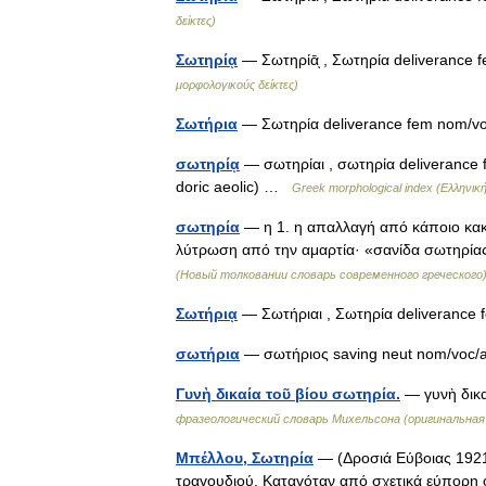
δείκτες)
Σωτηρίᾳ
— Σωτηρίᾱͅ , Σωτηρία deliverance f
μορφολογικούς δείκτες)
Σωτήρια
— Σωτηρία deliverance fem nom/
σωτηρίᾳ
— σωτηρίαι , σωτηρία deliverance f
doric aeolic) …
Greek morphological index (Ελληνική
σωτηρία
— η 1. η απαλλαγή από κάποιο κακό
λύτρωση από την αμαρτία· «σανίδα σωτηρί
(Новый толковании словарь современного греческого
Σωτήριᾳ
— Σωτήριαι , Σωτηρία deliveranc
σωτήρια
— σωτήριος saving neut nom/voc
Γυνὴ δικαία τοῦ βίου σωτηρία.
— γυνὴ δικ
фразеологический словарь Михельсона (оригинальна
Μπέλλου, Σωτηρία
— (Δροσιά Εύβοιας 1921 
τραγουδιού. Καταγόταν από σχετικά εύπορη ο