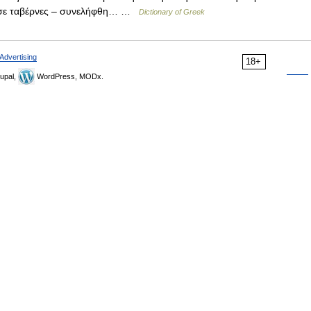
α σε ταβέρνες – συνελήφθη… …
Dictionary of Greek
Advertising
18+
upal,
WordPress, MODx.